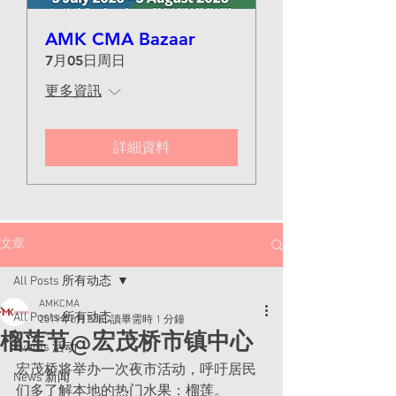
AMK CMA Bazaar
7月05日周日
更多資訊
詳細資料
文章
All Posts 所有动态
AMKCMA
All Posts 所有动态
2019年6月22日
讀畢需時 1 分鐘
榴莲节@宏茂桥市镇中心
Events 活动
宏茂桥将举办一次夜市活动，呼吁居民
News 新闻
们多了解本地的热门水果：榴莲。