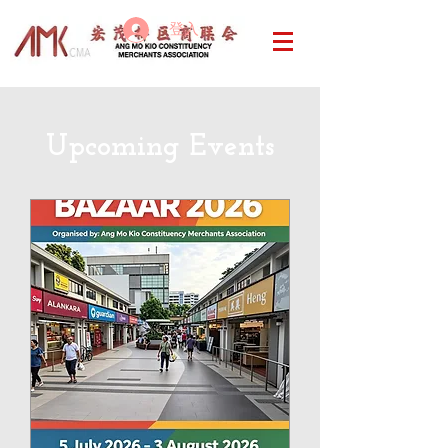
登入
Upcoming Events