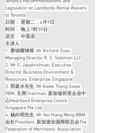
Tenancy Recommendations and 
Legislation on Landlords Rental Waivers 
to Tenants
日期： 星期二，6月9日
时间： 晚上7时30分
语言： 中英语
主讲人:
1. 萧锦耀律师, Mr Richard Siaw, 
Managing Director, R. S. Solomon LLC
2. Mr G. Jayakrishnan, Executive 
Director, Business Environment & 
Resources, Enterprise Singapore
3. 郭庭水先生, Mr Kwek Theng Swee 
PBM, 主席Chairman, 新加坡邻里企业中
心Heartland Enterprise Centre 
Singapore Pte Ltd
4. 杨向明先生, Mr Yeo Hiang Meng BBM, 
会长President, 新加坡全国商联总会The 
Federation of Merchants' Association 