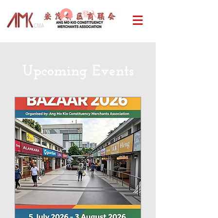
登入
Upcoming Events